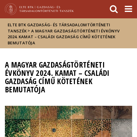
Események
ELTE a
Hírek
sajtóban
ELTE BTK GAZDASÁG- ÉS TÁRSADALOMTÖRTÉNETI
>
TANSZÉK
A MAGYAR GAZDASÁGTÖRTÉNETI ÉVKÖNYV
2024. KAMAT – CSALÁDI GAZDASÁG CÍMŰ KÖTETÉNEK
BEMUTATÓJA
A MAGYAR GAZDASÁGTÖRTÉNETI
ÉVKÖNYV 2024. KAMAT – CSALÁDI
GAZDASÁG CÍMŰ KÖTETÉNEK
BEMUTATÓJA