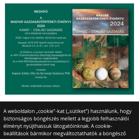
A weboldalon „cookie”-kat („sütiket”) használunk, hogy
biztonságos böngészés mellett a legjobb felhasználói
© 2025 Eötvös Loránd Tudományegyetem
élményt nyújthassuk látogatóinknak. A cookie-
Minden jog fenntartva.
beállítások bármikor megváltoztathatók a böngésző
1053 Budapest, Egyetem tér 1–3.